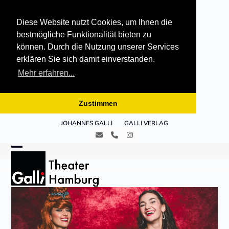
Diese Website nutzt Cookies, um Ihnen die
bestmögliche Funktionalität bieten zu
können. Durch die Nutzung unserer Services
erklären Sie sich damit einverstanden.
Mehr erfahren...
Zustimmen
Skip
JOHANNES GALLI
GALLI VERLAG
to
E-
Telefon
Instagram
content
Mail
Open
Close
mobile
mobile
menu
menu