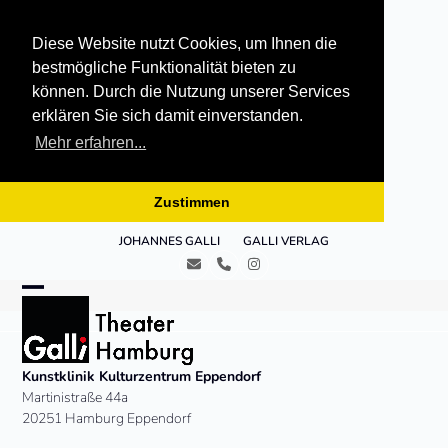
Diese Website nutzt Cookies, um Ihnen die
bestmögliche Funktionalität bieten zu
können. Durch die Nutzung unserer Services
erklären Sie sich damit einverstanden.
Mehr erfahren...
Zustimmen
Skip
JOHANNES GALLI
GALLI VERLAG
to
E-
Telefon
Instagram
content
Mail
Open
Close
mobile
mobile
menu
menu
Kunstklinik Kulturzentrum Eppendorf
Martinistraße 44a
20251 Hamburg Eppendorf