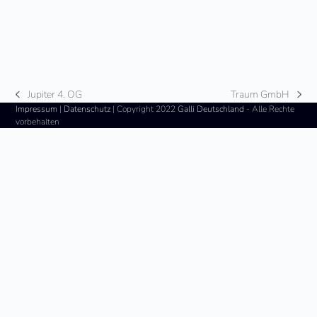
Jupiter 4. OG
Traum GmbH
vorheriger
Nächster
Impressum
|
Datenschutz
| Copyright 2022
Galli Deutschland
- Alle Rechte
Beitrag:
Beitrag:
vorbehalten