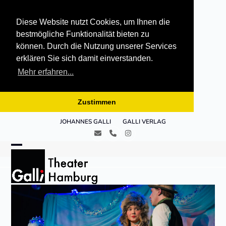
Diese Website nutzt Cookies, um Ihnen die
bestmögliche Funktionalität bieten zu
können. Durch die Nutzung unserer Services
erklären Sie sich damit einverstanden.
Mehr erfahren...
Zustimmen
Skip
JOHANNES GALLI
GALLI VERLAG
to
E-
Telefon
Instagram
content
Mail
Open
Close
mobile
mobile
menu
menu