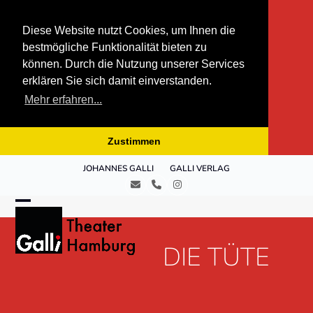
Diese Website nutzt Cookies, um Ihnen die
bestmögliche Funktionalität bieten zu
können. Durch die Nutzung unserer Services
erklären Sie sich damit einverstanden.
Mehr erfahren...
Zustimmen
Skip
JOHANNES GALLI
GALLI VERLAG
to
E-
Telefon
Instagram
content
Mail
Open
Close
mobile
mobile
DIE TÜTE
menu
menu