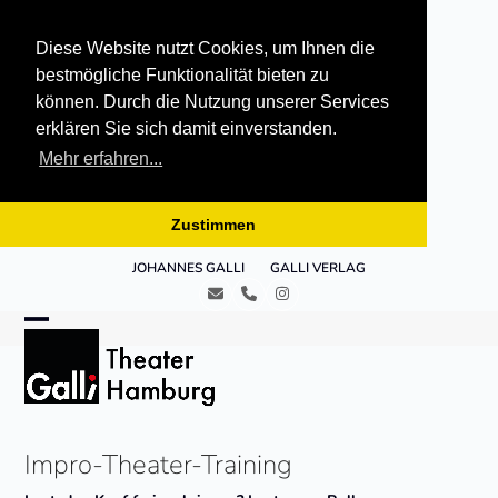
Diese Website nutzt Cookies, um Ihnen die
bestmögliche Funktionalität bieten zu
können. Durch die Nutzung unserer Services
erklären Sie sich damit einverstanden.
Mehr erfahren...
Zustimmen
Skip
JOHANNES GALLI
GALLI VERLAG
to
E-
Telefon
Instagram
content
Mail
Open
Close
mobile
mobile
menu
menu
Impro-Theater-Training