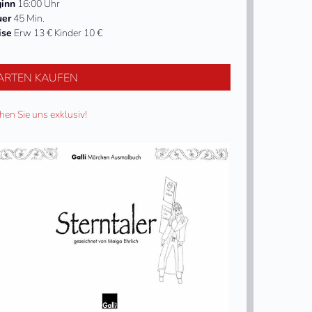
inn
16:00 Uhr
uer
45 Min.
ise
Erw 13 € Kinder 10 €
ARTEN KAUFEN
hen Sie uns exklusiv!