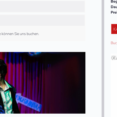
Beg
Da
Pre
K
ne können Sie uns buchen.
Buc