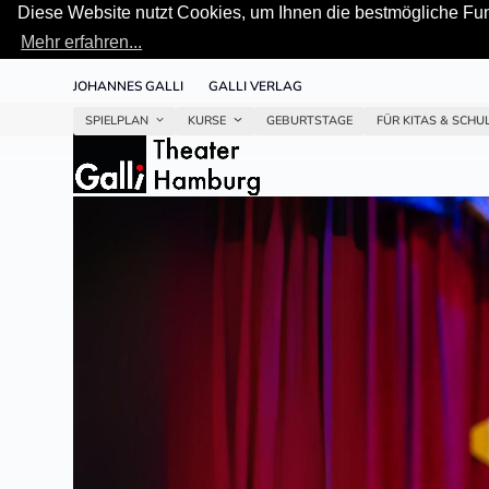
Diese Website nutzt Cookies, um Ihnen die bestmögliche Funk
Mehr erfahren...
Skip
JOHANNES GALLI
GALLI VERLAG
to
content
SPIELPLAN
KURSE
GEBURTSTAGE
FÜR KITAS & SCHU