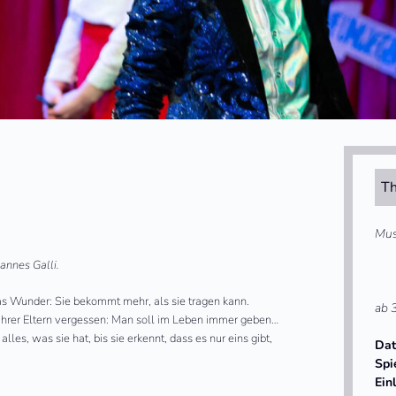
Th
Mus
annes Galli.
das Wunder: Sie bekommt mehr, als sie tragen kann.
ab 
t ihrer Eltern vergessen: Man soll im Leben immer geben…
es, was sie hat, bis sie erkennt, dass es nur eins gibt,
Da
Spi
Ein