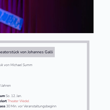
eaterstück von Johannes Galli
ik von Michael Summ
3 Jahren
tum
So. 12. Jan.
elort
Theater Wedel
lass
30 Min. vor Veranstaltungsbeginn