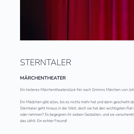
STERNTALER
MÄRCHENTHEATER
Ein heiteres Märchentheaterstück f
rei nach Grimms Märchen
von Joh
Ein Mädchen gibt alles, bis es nichts mehr hat und dann geschieht 
Sterntaler geht hinaus in die Welt, doch sie hat den wichtigsten Ra
oder nehmen? Es begegnen ihr sieben Gestalten, und sie verschenkt all
das zählt: Ein echter Freund!