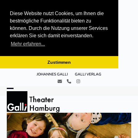
Diese Website nutzt Cookies, um Ihnen die
bestmögliche Funktionalität bieten zu
können. Durch die Nutzung unserer Services
erklären Sie sich damit einverstanden.
Mehr erfahren...
Zustimmen
Skip
JOHANNES GALLI
GALLI VERLAG
to
E-
Telefon
Instagram
content
Mail
Open
Close
mobile
mobile
menu
menu