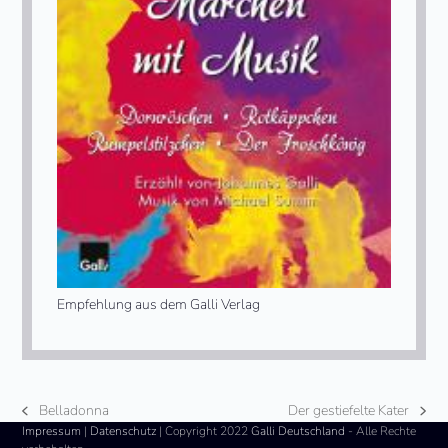
Empfehlung aus dem Galli Verlag
Belladonna
Der gestiefelte Kater
vorheriger
Nächster
Impressum
|
Datenschutz
| Copyright 2022
Galli Deutschland
- Alle Rechte
Beitrag:
Beitrag: