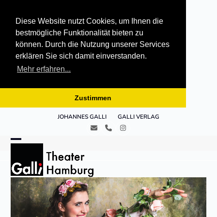
Diese Website nutzt Cookies, um Ihnen die
bestmögliche Funktionalität bieten zu
können. Durch die Nutzung unserer Services
erklären Sie sich damit einverstanden.
Mehr erfahren...
Zustimmen
Skip
JOHANNES GALLI
GALLI VERLAG
to
E-
Telefon
Instagram
content
Mail
Open
Close
mobile
mobile
menu
menu