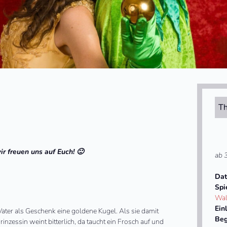
Th
ir freuen uns auf Euch! 🙂
ab 
Da
Spi
Wal
Ein
ater als Geschenk eine goldene Kugel. Als sie damit
Beg
Prinzessin weint bitterlich, da taucht ein Frosch auf und