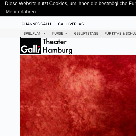
Diese Website nutzt Cookies, um Ihnen die bestmögliche Funk
Mehr erfahren...
Skip
JOHANNES GALLI
GALLI VERLAG
to
content
SPIELPLAN
KURSE
GEBURTSTAGE
FÜR KITAS & SCHU