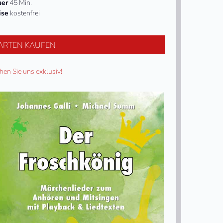
uer
45 Min.
ise
kostenfrei
ARTEN KAUFEN
hen Sie uns exklusiv!