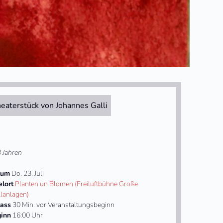
eaterstück von Johannes Galli
3 Jahren
tum
Do. 23. Juli
elort
Planten un Blomen (Freiluftbühne Große
lanlagen)
lass
30 Min. vor Veranstaltungsbeginn
inn
16:00 Uhr