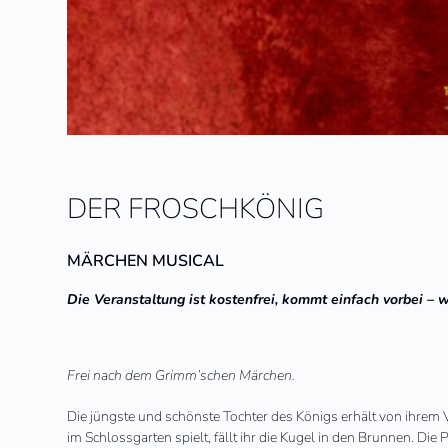
DER FROSCHKÖNIG
MÄRCHEN MUSICAL
Die Veranstaltung ist kostenfrei, kommt einfach vorbei – w
Frei nach dem Grimm’schen Märchen.
Die jüngste und schönste Tochter des Königs erhält von ihrem V
im Schlossgarten spielt, fällt ihr die Kugel in den Brunnen. Die 